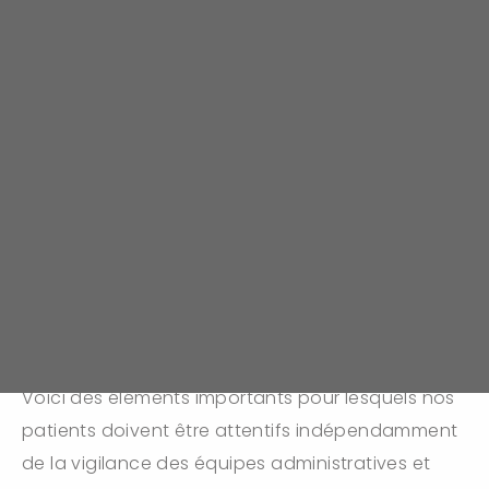
Cette semaine de la sécurité des patients 2016
#
SSP2016
s'est clôturée avec succès car plus de
85% de la trentaine d'erreurs disséminées dans
notre chambre des erreurs ont été trouvées. Les
personnels et participants extérieurs ont su être
observateurs et avoir les bons réflexes pour
assurer malgré tout une prise en charge
sécurisée et de qualité.
Voici des éléments importants pour lesquels nos
patients doivent être attentifs indépendamment
de la vigilance des équipes administr
atives et