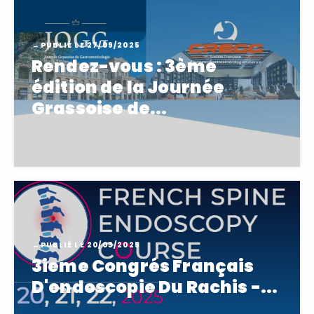
-
PUBLIÉ LE
27/09/2025
Rendez-vous : 3ème
édition de la Journée
Grassoise de...
-
PUBLIÉ LE
20/03/2025
3ieme Congrés Français
D'endoscopie Du Rachis -...