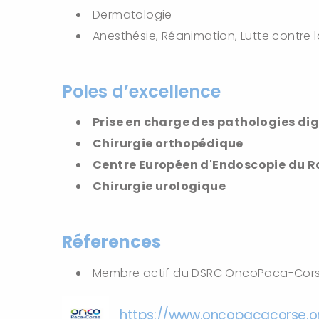
Dermatologie
Anesthésie, Réanimation, Lutte contre 
Poles d’excellence
Prise en charge des pathologies di
Chirurgie orthopédique
Centre Européen d'Endoscopie du R
Chirurgie urologique
Réferences
Membre actif du DSRC OncoPaca-Cor
https://w
ww.oncopacacorse.o