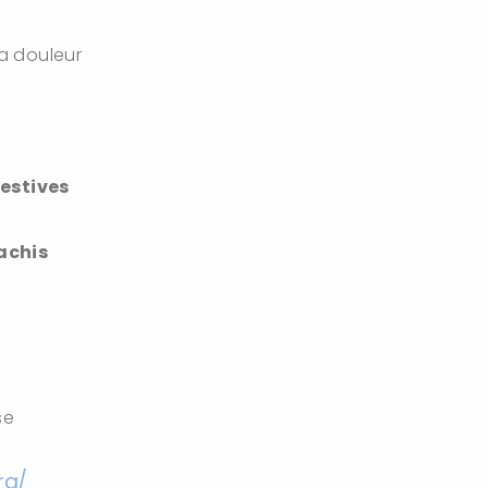
la douleur
gestives
achis
se
rg/