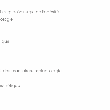
hirurgie, Chirurgie de l’obésité
tologie
e
gique
t des maxillaires, Implantologie
 esthétique