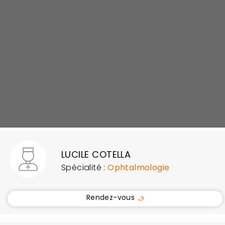
LAURIE CHANUT
Spécialités :
Gastro-entérologie et
Hépatologie
,
Proctologie
Rendez-vous
LUCILE COTELLA
Spécialité :
Ophtalmologie
Rendez-vous