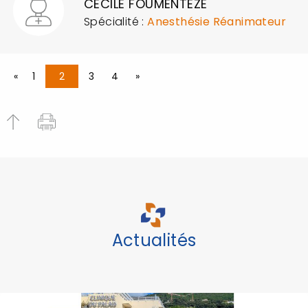
CECILE FOUMENTEZE
Spécialité :
Anesthésie Réanimateur
«
1
2
3
4
»
Actualités