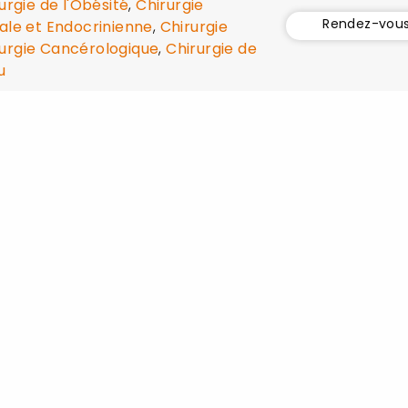
urgie de l'Obésité
,
Chirurgie
Rendez-vou
rale et Endocrinienne
,
Chirurgie
urgie Cancérologique
,
Chirurgie de
u