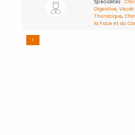
Spécialités :
Chir
Digestive, Viscé
Thoracique
,
Chir
la Face et du Co
1