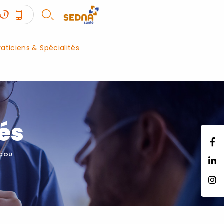
raticiens & Spécialités
tés
 COU